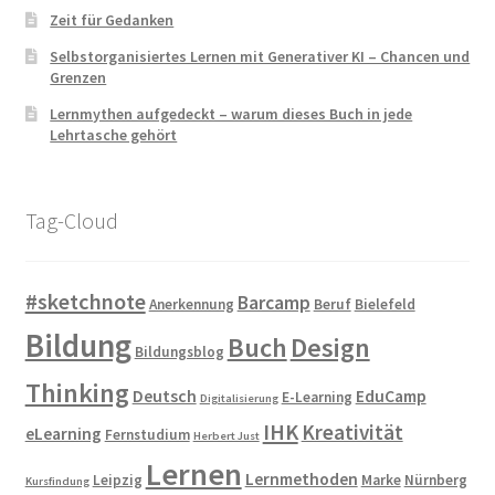
Zeit für Gedanken
Selbstorganisiertes Lernen mit Generativer KI – Chancen und
Grenzen
Lernmythen aufgedeckt – warum dieses Buch in jede
Lehrtasche gehört
Tag-Cloud
#sketchnote
Barcamp
Anerkennung
Beruf
Bielefeld
Bildung
Buch
Design
Bildungsblog
Thinking
Deutsch
EduCamp
E-Learning
Digitalisierung
IHK
Kreativität
eLearning
Fernstudium
Herbert Just
Lernen
Lernmethoden
Leipzig
Marke
Nürnberg
Kursfindung