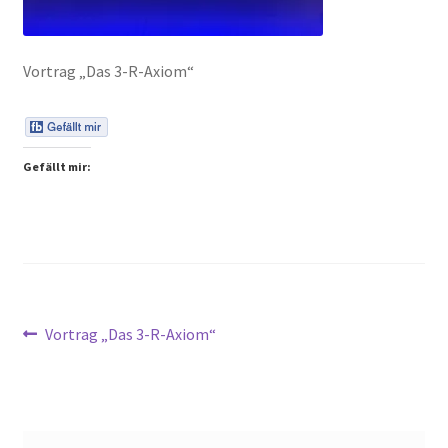
Peps Gedanken
Vortrag „Das 3-R-Axiom“
Talks & Tratsch
Alle Beiträge:
Gefällt mir:
Beitragsnavigation
Vorheriger
Vortrag „Das 3-R-Axiom“
Beitrag: