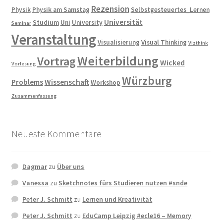
Rezension
Physik
Physik am Samstag
Selbstgesteuertes_Lernen
Universität
Studium
Uni
University
Seminar
Veranstaltung
Visualisierung
Visual Thinking
Vizthink
Weiterbildung
Vortrag
Wicked
Vorlesung
Würzburg
Problems
Wissenschaft
Workshop
Zusammenfassung
Neueste Kommentare
Dagmar
zu
Über uns
Vanessa
zu
Sketchnotes fürs Studieren nutzen #snde
Peter J. Schmitt
zu
Lernen und Kreativität
Peter J. Schmitt
zu
EduCamp Leipzig #ecle16 – Memory