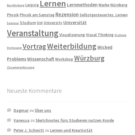
Lernen
Lernmethoden
Leipzig
Marke
Nürnberg
Kursfindung
Rezension
Physik
Physik am Samstag
Selbstgesteuertes_Lernen
Universität
Studium
Uni
University
Seminar
Veranstaltung
Visualisierung
Visual Thinking
Vizthink
Weiterbildung
Vortrag
Wicked
Vorlesung
Würzburg
Problems
Wissenschaft
Workshop
Zusammenfassung
Neueste Kommentare
Dagmar
zu
Über uns
Vanessa
zu
Sketchnotes fürs Studieren nutzen #snde
Peter J. Schmitt
zu
Lernen und Kreativität