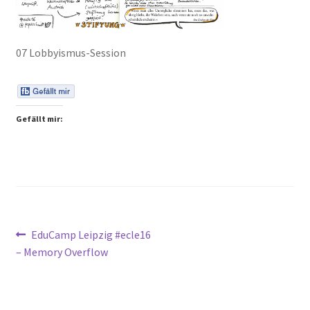
Peps Gedanken
07 Lobbyismus-Session
Talks & Tratsch
Alle Beiträge:
Gefällt mir:
Beitragsnavigation
Vorheriger
EduCamp Leipzig #ecle16
Beitrag:
– Memory Overflow