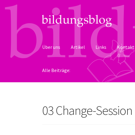
Zur
Zum
Navigation
Inhalt
springen
springen
Über uns
Artikel
Links
Kontakt
Alle Beiträge:
03 Change-Session