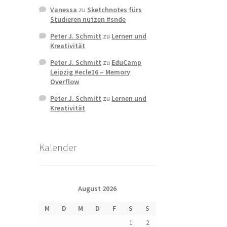
Vanessa
zu
Sketchnotes fürs
Studieren nutzen #snde
Peter J. Schmitt
zu
Lernen und
Kreativität
Peter J. Schmitt
zu
EduCamp
Leipzig #ecle16 – Memory
Overflow
Peter J. Schmitt
zu
Lernen und
Kreativität
Kalender
August 2026
M
D
M
D
F
S
S
1
2