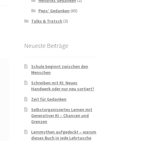
Hendriks Gedanken
(2)
Peps’ Gedanken
(65)
Talks & Tratsch
(3)
Neueste Beiträge
Schule beginnt zwischen den
Menschen
Schreiben mit KI: Neues
Handwerk oder nur neu sortiert?
Zeit für Gedanken
Selbstorganisiertes Lernen mit
Generativer KI – Chancen und
Grenzen
Lernmythen aufgedeckt – warum
dieses Buch in jede Lehrtasche