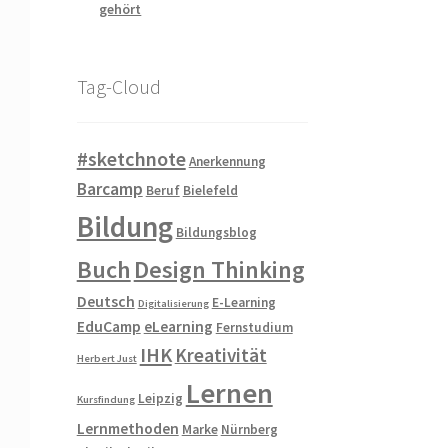
gehört
Tag-Cloud
#sketchnote
Anerkennung
Barcamp
Beruf
Bielefeld
Bildung
Bildungsblog
Buch
Design Thinking
Deutsch
E-Learning
Digitalisierung
EduCamp
eLearning
Fernstudium
IHK
Kreativität
Herbert Just
Lernen
Leipzig
Kursfindung
Lernmethoden
Marke
Nürnberg