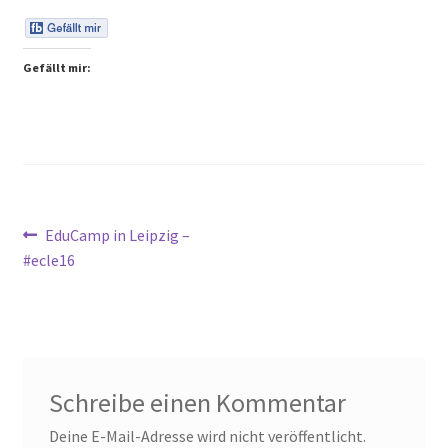
Peps Gedanken
Gefällt mir:
Talks & Tratsch
Alle Beiträge:
Beitragsnavigation
Vorheriger
EduCamp in Leipzig –
Beitrag:
#ecle16
Schreibe einen Kommentar
Deine E-Mail-Adresse wird nicht veröffentlicht.