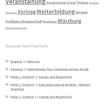
Veranstaltung
Visualisierung
Visual Thinking
Vizthink
Weiterbildung
Vortrag
Wicked
Vorlesung
Würzburg
Problems
Wissenschaft
Workshop
Zusammenfassung
Neueste Kommentare
Dagmar
zu
Über uns
Vanessa
zu
Sketchnotes fürs Studieren nutzen #snde
Peter J. Schmitt
zu
Lernen und Kreativität
Peter J. Schmitt
zu
EduCamp Leipzig #ecle16 – Memory
Overflow
Peter J. Schmitt
zu
Lernen und Kreativität