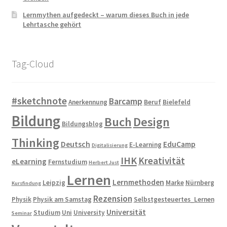
Lernmythen aufgedeckt – warum dieses Buch in jede
Lehrtasche gehört
Tag-Cloud
#sketchnote
Barcamp
Anerkennung
Beruf
Bielefeld
Bildung
Buch
Design
Bildungsblog
Thinking
Deutsch
EduCamp
E-Learning
Digitalisierung
IHK
Kreativität
eLearning
Fernstudium
Herbert Just
Lernen
Lernmethoden
Leipzig
Marke
Nürnberg
Kursfindung
Rezension
Physik
Physik am Samstag
Selbstgesteuertes_Lernen
Universität
Studium
Uni
University
Seminar