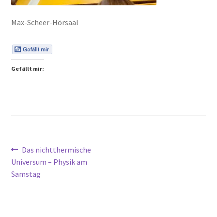
Peps Gedanken
Max-Scheer-Hörsaal
Talks & Tratsch
Alle Beiträge:
Gefällt mir:
Beitragsnavigation
Vorheriger
Das nichtthermische
Beitrag:
Universum – Physik am
Samstag