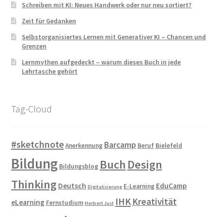
Schreiben mit KI: Neues Handwerk oder nur neu sortiert?
Zeit für Gedanken
Selbstorganisiertes Lernen mit Generativer KI – Chancen und
Grenzen
Lernmythen aufgedeckt – warum dieses Buch in jede
Lehrtasche gehört
Tag-Cloud
#sketchnote
Barcamp
Anerkennung
Beruf
Bielefeld
Bildung
Buch
Design
Bildungsblog
Thinking
Deutsch
EduCamp
E-Learning
Digitalisierung
IHK
Kreativität
eLearning
Fernstudium
Herbert Just