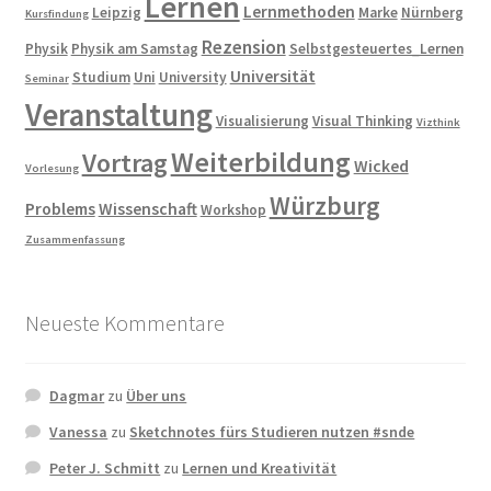
Lernen
Lernmethoden
Leipzig
Marke
Nürnberg
Kursfindung
Rezension
Physik
Physik am Samstag
Selbstgesteuertes_Lernen
Universität
Studium
Uni
University
Seminar
Veranstaltung
Visualisierung
Visual Thinking
Vizthink
Weiterbildung
Vortrag
Wicked
Vorlesung
Würzburg
Problems
Wissenschaft
Workshop
Zusammenfassung
Neueste Kommentare
Dagmar
zu
Über uns
Vanessa
zu
Sketchnotes fürs Studieren nutzen #snde
Peter J. Schmitt
zu
Lernen und Kreativität