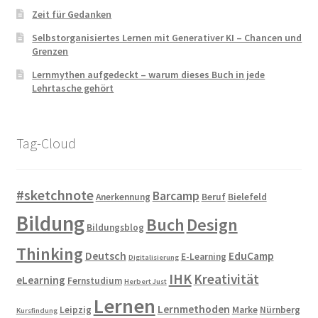
Zeit für Gedanken
Selbstorganisiertes Lernen mit Generativer KI – Chancen und
Grenzen
Lernmythen aufgedeckt – warum dieses Buch in jede
Lehrtasche gehört
Tag-Cloud
#sketchnote
Barcamp
Anerkennung
Beruf
Bielefeld
Bildung
Buch
Design
Bildungsblog
Thinking
Deutsch
EduCamp
E-Learning
Digitalisierung
IHK
Kreativität
eLearning
Fernstudium
Herbert Just
Lernen
Lernmethoden
Leipzig
Marke
Nürnberg
Kursfindung