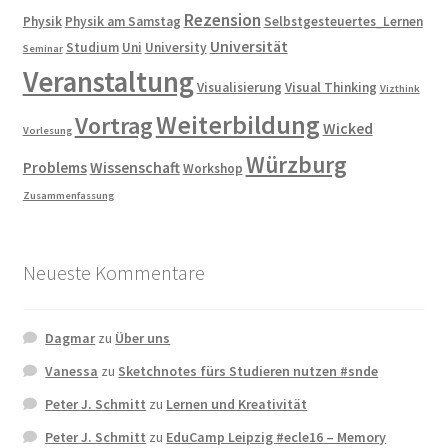
Rezension
Physik
Physik am Samstag
Selbstgesteuertes_Lernen
Universität
Studium
Uni
University
Seminar
Veranstaltung
Visualisierung
Visual Thinking
Vizthink
Weiterbildung
Vortrag
Wicked
Vorlesung
Würzburg
Problems
Wissenschaft
Workshop
Zusammenfassung
Neueste Kommentare
Dagmar
zu
Über uns
Vanessa
zu
Sketchnotes fürs Studieren nutzen #snde
Peter J. Schmitt
zu
Lernen und Kreativität
Peter J. Schmitt
zu
EduCamp Leipzig #ecle16 – Memory