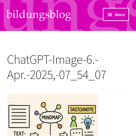
Zur
Zum
Menü
Navigation
Inhalt
springen
springen
Über uns
Artikel
ChatGPT-Image-6.-
Links
Apr.-2025,-07_54_07
Kontakt
Subjektiv
Bildungsreport
Hendriks Gedanken