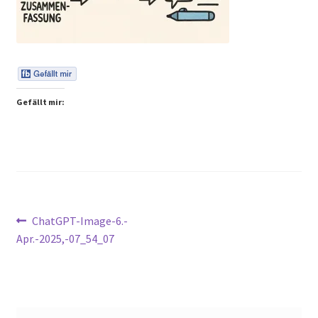
Peps Gedanken
Talks & Tratsch
Alle Beiträge:
Gefällt mir:
Beitragsnavigation
Vorheriger
ChatGPT-Image-6.-
Beitrag:
Apr.-2025,-07_54_07