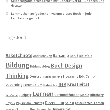
Selbstorganisiertes Lernen mit Generativer KI – Chancen und
Grenzen
Lernmythen aufgedeckt – warum dieses Buch in jede
Lehrtasche gehört
Tag-Cloud
#sketchnote
Barcamp
Anerkennung
Beruf
Bielefeld
Bildung
Buch
Design
Bildungsblog
Thinking
Deutsch
EduCamp
E-Learning
Digitalisierung
IHK
Kreativität
eLearning
Fernstudium
Herbert Just
Lernen
Lernmethoden
Leipzig
Marke
Nürnberg
Kursfindung
Rezension
Physik
Physik am Samstag
Selbstgesteuertes_Lernen
Universität
Studium
Uni
University
Seminar