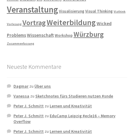
Veranstaltung
Visualisierung
Visual Thinking
Vizthink
Weiterbildung
Vortrag
Wicked
Vorlesung
Würzburg
Problems
Wissenschaft
Workshop
Zusammenfassung
Neueste Kommentare
Dagmar
zu
Über uns
Vanessa
zu
Sketchnotes fürs Studieren nutzen #snde
Peter J. Schmitt
zu
Lernen und Kreativität
Peter J. Schmitt
zu
EduCamp Leipzig #ecle16 – Memory
Overflow
Peter J. Schmitt
zu
Lernen und Kreativität