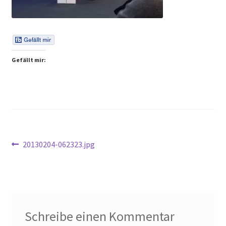
Peps Gedanken
Talks & Tratsch
Gefällt mir:
Alle Beiträge:
Beitragsnavigation
Vorheriger
20130204-062323.jpg
Beitrag:
Schreibe einen Kommentar