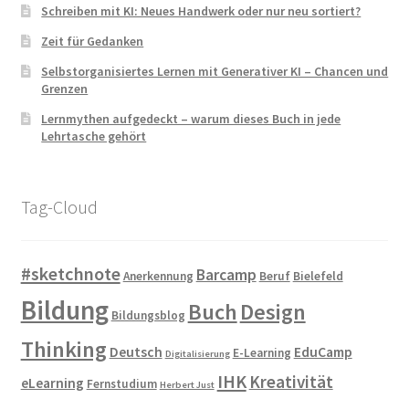
Schreiben mit KI: Neues Handwerk oder nur neu sortiert?
Zeit für Gedanken
Selbstorganisiertes Lernen mit Generativer KI – Chancen und
Grenzen
Lernmythen aufgedeckt – warum dieses Buch in jede
Lehrtasche gehört
Tag-Cloud
#sketchnote
Barcamp
Anerkennung
Beruf
Bielefeld
Bildung
Buch
Design
Bildungsblog
Thinking
Deutsch
EduCamp
E-Learning
Digitalisierung
IHK
Kreativität
eLearning
Fernstudium
Herbert Just