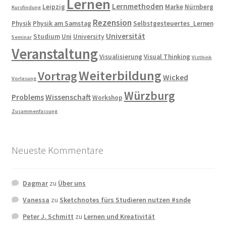
Lernen
Lernmethoden
Leipzig
Marke
Nürnberg
Kursfindung
Rezension
Physik
Physik am Samstag
Selbstgesteuertes_Lernen
Universität
Studium
Uni
University
Seminar
Veranstaltung
Visualisierung
Visual Thinking
Vizthink
Weiterbildung
Vortrag
Wicked
Vorlesung
Würzburg
Problems
Wissenschaft
Workshop
Zusammenfassung
Neueste Kommentare
Dagmar
zu
Über uns
Vanessa
zu
Sketchnotes fürs Studieren nutzen #snde
Peter J. Schmitt
zu
Lernen und Kreativität