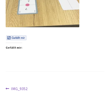
Peps Gedanken
Talks & Tratsch
Alle Beiträge:
Gefällt mir:
Beitragsnavigation
Vorheriger
IMG_9352
Beitrag: