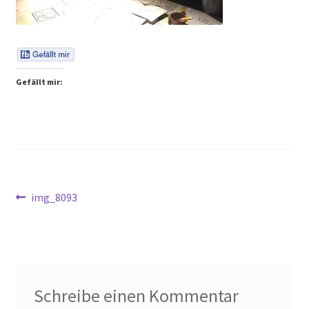
Peps Gedanken
Talks & Tratsch
Gefällt mir:
Alle Beiträge:
Beitragsnavigation
Vorheriger
img_8093
Beitrag:
Schreibe einen Kommentar