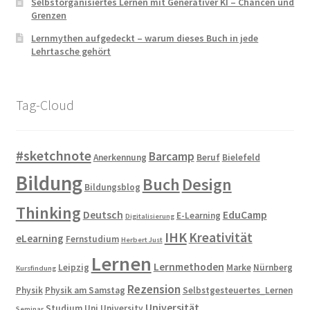
Selbstorganisiertes Lernen mit Generativer KI – Chancen und
Grenzen
Lernmythen aufgedeckt – warum dieses Buch in jede
Lehrtasche gehört
Tag-Cloud
#sketchnote
Barcamp
Anerkennung
Beruf
Bielefeld
Bildung
Buch
Design
Bildungsblog
Thinking
Deutsch
EduCamp
E-Learning
Digitalisierung
IHK
Kreativität
eLearning
Fernstudium
Herbert Just
Lernen
Lernmethoden
Leipzig
Marke
Nürnberg
Kursfindung
Rezension
Physik
Physik am Samstag
Selbstgesteuertes_Lernen
Universität
Studium
Uni
University
Seminar