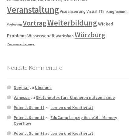
Veranstaltung
Visualisierung
Visual Thinking
Vizthink
Weiterbildung
Vortrag
Wicked
Vorlesung
Würzburg
Problems
Wissenschaft
Workshop
Zusammenfassung
Neueste Kommentare
Dagmar
zu
Über uns
Vanessa
zu
Sketchnotes fürs Studieren nutzen #snde
Peter J. Schmitt
zu
Lernen und Kreativität
Peter J. Schmitt
zu
EduCamp Leipzig #ecle16 – Memory
Overflow
Peter J. Schmitt
zu
Lernen und Kreativität