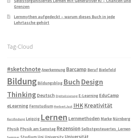
Selbstorganisiertes Lernen mit Generativer KI – Chancen und
Grenzen
Lernmythen aufgedeckt – warum dieses Buch in jede
Lehrtasche gehört
Tag-Cloud
#sketchnote
Barcamp
Anerkennung
Beruf
Bielefeld
Bildung
Buch
Design
Bildungsblog
Thinking
Deutsch
EduCamp
E-Learning
Digitalisierung
IHK
Kreativität
eLearning
Fernstudium
Herbert Just
Lernen
Lernmethoden
Leipzig
Marke
Nürnberg
Kursfindung
Rezension
Physik
Physik am Samstag
Selbstgesteuertes_Lernen
Universität
Studium
Uni
University
Seminar