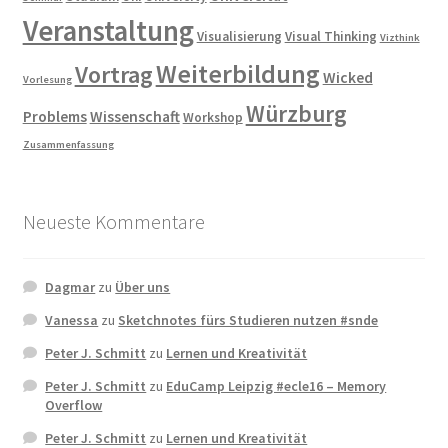
Veranstaltung
Visualisierung
Visual Thinking
Vizthink
Weiterbildung
Vortrag
Wicked
Vorlesung
Würzburg
Problems
Wissenschaft
Workshop
Zusammenfassung
Neueste Kommentare
Dagmar
zu
Über uns
Vanessa
zu
Sketchnotes fürs Studieren nutzen #snde
Peter J. Schmitt
zu
Lernen und Kreativität
Peter J. Schmitt
zu
EduCamp Leipzig #ecle16 – Memory
Overflow
Peter J. Schmitt
zu
Lernen und Kreativität