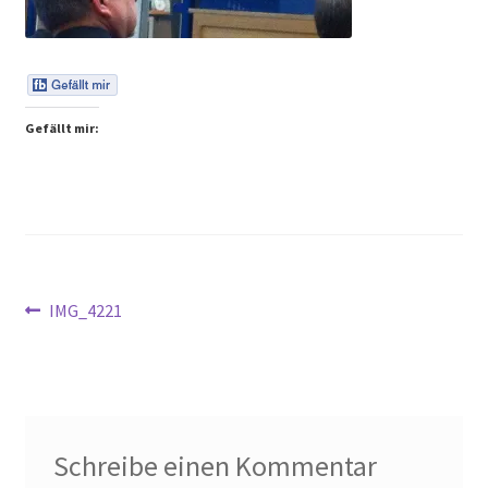
Peps Gedanken
Talks & Tratsch
Gefällt mir:
Alle Beiträge:
Beitragsnavigation
Vorheriger
IMG_4221
Beitrag:
Schreibe einen Kommentar