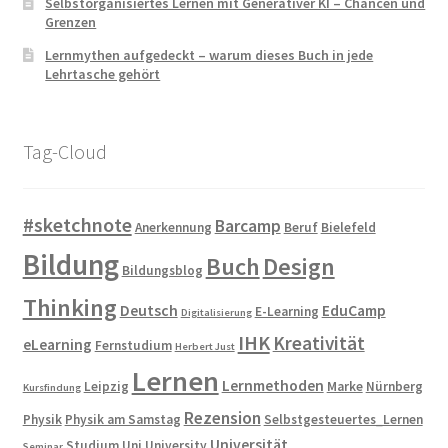
Selbstorganisiertes Lernen mit Generativer KI – Chancen und
Grenzen
Lernmythen aufgedeckt – warum dieses Buch in jede
Lehrtasche gehört
Tag-Cloud
#sketchnote
Barcamp
Anerkennung
Beruf
Bielefeld
Bildung
Buch
Design
Bildungsblog
Thinking
Deutsch
EduCamp
E-Learning
Digitalisierung
IHK
Kreativität
eLearning
Fernstudium
Herbert Just
Lernen
Lernmethoden
Leipzig
Marke
Nürnberg
Kursfindung
Rezension
Physik
Physik am Samstag
Selbstgesteuertes_Lernen
Universität
Studium
Uni
University
Seminar