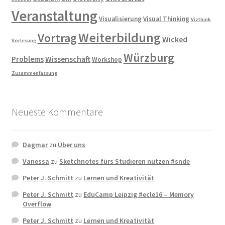
Veranstaltung
Visualisierung
Visual Thinking
Vizthink
Weiterbildung
Vortrag
Wicked
Vorlesung
Würzburg
Problems
Wissenschaft
Workshop
Zusammenfassung
Neueste Kommentare
Dagmar
zu
Über uns
Vanessa
zu
Sketchnotes fürs Studieren nutzen #snde
Peter J. Schmitt
zu
Lernen und Kreativität
Peter J. Schmitt
zu
EduCamp Leipzig #ecle16 – Memory
Overflow
Peter J. Schmitt
zu
Lernen und Kreativität