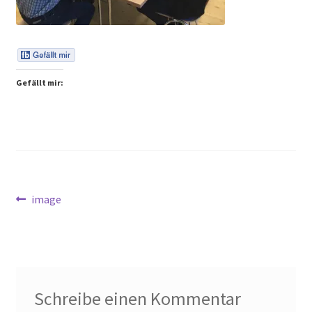
Peps Gedanken
Talks & Tratsch
Gefällt mir:
Alle Beiträge:
Beitragsnavigation
Vorheriger
image
Beitrag:
Schreibe einen Kommentar