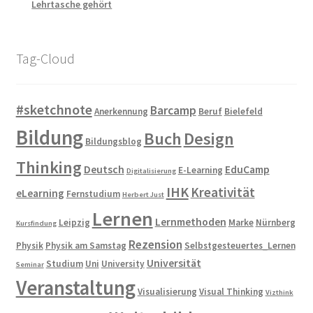
Lehrtasche gehört
Tag-Cloud
#sketchnote
Barcamp
Anerkennung
Beruf
Bielefeld
Bildung
Buch
Design
Bildungsblog
Thinking
Deutsch
EduCamp
E-Learning
Digitalisierung
IHK
Kreativität
eLearning
Fernstudium
Herbert Just
Lernen
Lernmethoden
Leipzig
Marke
Nürnberg
Kursfindung
Rezension
Physik
Physik am Samstag
Selbstgesteuertes_Lernen
Universität
Studium
Uni
University
Seminar
Veranstaltung
Visualisierung
Visual Thinking
Vizthink