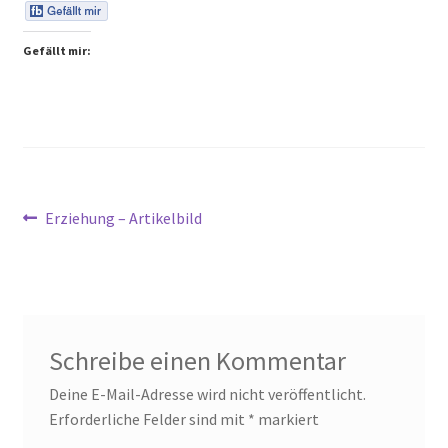
Peps Gedanken
Gefällt mir:
Talks & Tratsch
Alle Beiträge:
Beitragsnavigation
Vorheriger
Erziehung – Artikelbild
Beitrag:
Schreibe einen Kommentar
Deine E-Mail-Adresse wird nicht veröffentlicht.
Erforderliche Felder sind mit
*
markiert