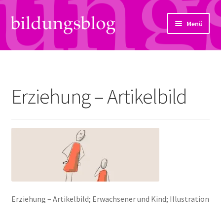
Zur
Zum
Menü
Navigation
Inhalt
springen
springen
Über uns
Artikel
Erziehung – Artikelbild
Links
Kontakt
Subjektiv
Bildungsreport
Erziehung – Artikelbild; Erwachsener und Kind; Illustration
Hendriks Gedanken