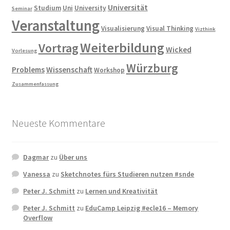
Universität
Studium
Uni
University
Seminar
Veranstaltung
Visualisierung
Visual Thinking
Vizthink
Weiterbildung
Vortrag
Wicked
Vorlesung
Würzburg
Problems
Wissenschaft
Workshop
Zusammenfassung
Neueste Kommentare
Dagmar
zu
Über uns
Vanessa
zu
Sketchnotes fürs Studieren nutzen #snde
Peter J. Schmitt
zu
Lernen und Kreativität
Peter J. Schmitt
zu
EduCamp Leipzig #ecle16 – Memory
Overflow