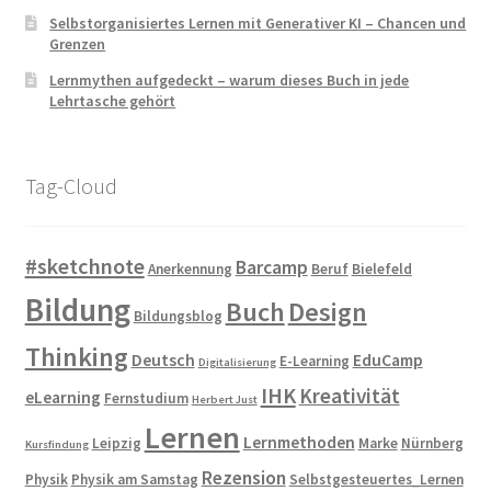
Selbstorganisiertes Lernen mit Generativer KI – Chancen und
Grenzen
Lernmythen aufgedeckt – warum dieses Buch in jede
Lehrtasche gehört
Tag-Cloud
#sketchnote
Barcamp
Anerkennung
Beruf
Bielefeld
Bildung
Buch
Design
Bildungsblog
Thinking
Deutsch
EduCamp
E-Learning
Digitalisierung
IHK
Kreativität
eLearning
Fernstudium
Herbert Just
Lernen
Lernmethoden
Leipzig
Marke
Nürnberg
Kursfindung
Rezension
Physik
Physik am Samstag
Selbstgesteuertes_Lernen