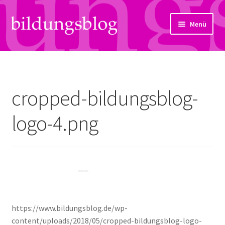
Zur
Zum
Menü
Navigation
Inhalt
springen
springen
Über uns
Artikel
cropped-bildungsblog-
Links
logo-4.png
Kontakt
Subjektiv
Bildungsreport
https://www.bildungsblog.de/wp-
Hendriks Gedanken
content/uploads/2018/05/cropped-bildungsblog-logo-