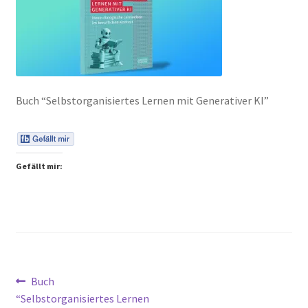
Peps Gedanken
Talks & Tratsch
Alle Beiträge:
Buch “Selbstorganisiertes Lernen mit Generativer KI”
Gefällt mir:
Beitragsnavigation
Vorheriger
Buch
Beitrag:
“Selbstorganisiertes Lernen