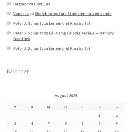
Dagmar
zu
Über uns
Vanessa
zu
Sketchnotes fürs Studieren nutzen #snde
Peter J. Schmitt
zu
Lernen und Kreativität
Peter J. Schmitt
zu
EduCamp Leipzig #ecle16 – Memory
Overflow
Peter J. Schmitt
zu
Lernen und Kreativität
Kalender
August 2026
M
D
M
D
F
S
S
1
2
3
4
5
6
7
8
9
10
11
12
13
14
15
16