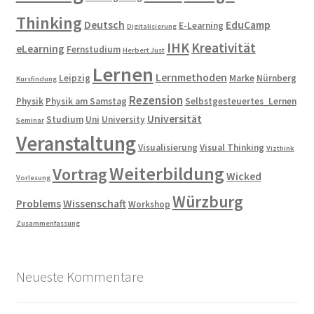
Thinking
Deutsch
EduCamp
E-Learning
Digitalisierung
IHK
Kreativität
eLearning
Fernstudium
Herbert Just
Lernen
Lernmethoden
Leipzig
Marke
Nürnberg
Kursfindung
Rezension
Physik
Physik am Samstag
Selbstgesteuertes_Lernen
Universität
Studium
Uni
University
Seminar
Veranstaltung
Visualisierung
Visual Thinking
Vizthink
Weiterbildung
Vortrag
Wicked
Vorlesung
Würzburg
Problems
Wissenschaft
Workshop
Zusammenfassung
Neueste Kommentare