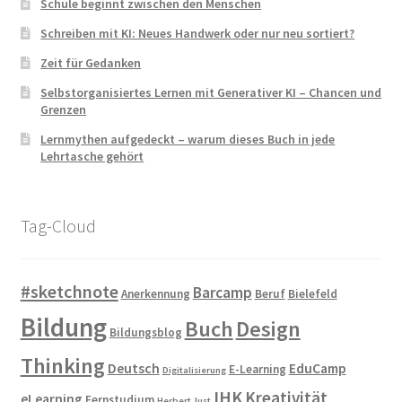
Schule beginnt zwischen den Menschen
Schreiben mit KI: Neues Handwerk oder nur neu sortiert?
Zeit für Gedanken
Selbstorganisiertes Lernen mit Generativer KI – Chancen und
Grenzen
Lernmythen aufgedeckt – warum dieses Buch in jede
Lehrtasche gehört
Tag-Cloud
#sketchnote
Barcamp
Anerkennung
Beruf
Bielefeld
Bildung
Buch
Design
Bildungsblog
Thinking
Deutsch
EduCamp
E-Learning
Digitalisierung
IHK
Kreativität
eLearning
Fernstudium
Herbert Just