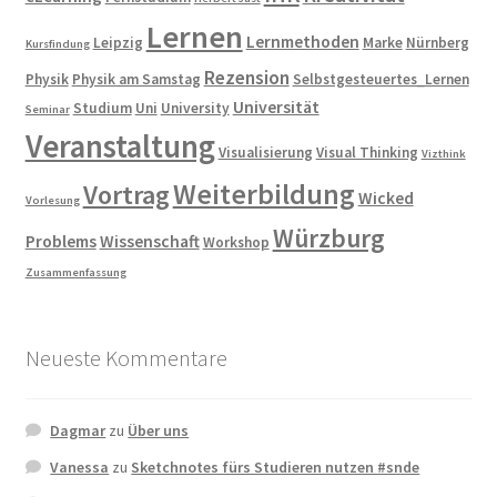
Lernen
Lernmethoden
Leipzig
Marke
Nürnberg
Kursfindung
Rezension
Physik
Physik am Samstag
Selbstgesteuertes_Lernen
Universität
Studium
Uni
University
Seminar
Veranstaltung
Visualisierung
Visual Thinking
Vizthink
Weiterbildung
Vortrag
Wicked
Vorlesung
Würzburg
Problems
Wissenschaft
Workshop
Zusammenfassung
Neueste Kommentare
Dagmar
zu
Über uns
Vanessa
zu
Sketchnotes fürs Studieren nutzen #snde