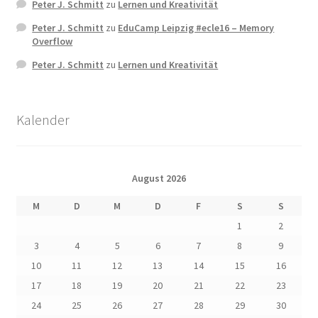
Peter J. Schmitt
zu
Lernen und Kreativität
Peter J. Schmitt
zu
EduCamp Leipzig #ecle16 – Memory
Overflow
Peter J. Schmitt
zu
Lernen und Kreativität
Kalender
August 2026
M
D
M
D
F
S
S
1
2
3
4
5
6
7
8
9
10
11
12
13
14
15
16
17
18
19
20
21
22
23
24
25
26
27
28
29
30