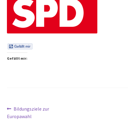
Peps Gedanken
Talks & Tratsch
Alle Beiträge:
Gefällt mir:
Beitragsnavigation
Vorheriger
Bildungsziele zur
Beitrag:
Europawahl