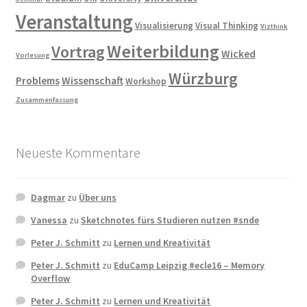
Veranstaltung
Visualisierung
Visual Thinking
Vizthink
Weiterbildung
Vortrag
Wicked
Vorlesung
Würzburg
Problems
Wissenschaft
Workshop
Zusammenfassung
Neueste Kommentare
Dagmar
zu
Über uns
Vanessa
zu
Sketchnotes fürs Studieren nutzen #snde
Peter J. Schmitt
zu
Lernen und Kreativität
Peter J. Schmitt
zu
EduCamp Leipzig #ecle16 – Memory
Overflow
Peter J. Schmitt
zu
Lernen und Kreativität