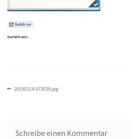
Peps Gedanken
Talks & Tratsch
Gefällt mir:
Alle Beiträge:
Beitragsnavigation
Vorheriger
20130214-073529.jpg
Beitrag:
Schreibe einen Kommentar