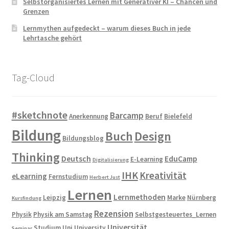
Selbstorganisiertes Lernen mit Generativer KI – Chancen und
Grenzen
Lernmythen aufgedeckt – warum dieses Buch in jede
Lehrtasche gehört
Tag-Cloud
#sketchnote
Barcamp
Anerkennung
Beruf
Bielefeld
Bildung
Buch
Design
Bildungsblog
Thinking
Deutsch
EduCamp
E-Learning
Digitalisierung
IHK
Kreativität
eLearning
Fernstudium
Herbert Just
Lernen
Lernmethoden
Leipzig
Marke
Nürnberg
Kursfindung
Rezension
Physik
Physik am Samstag
Selbstgesteuertes_Lernen
Universität
Studium
Uni
University
Seminar