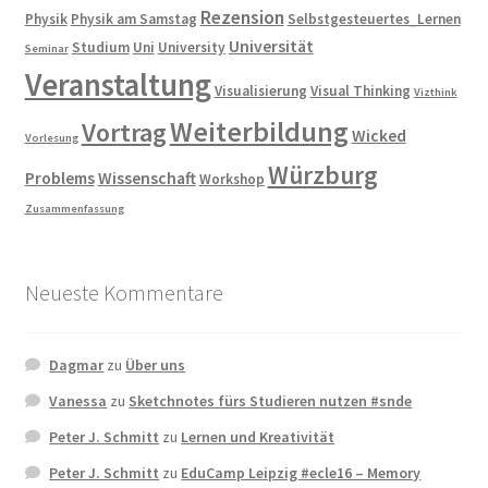
Rezension
Physik
Physik am Samstag
Selbstgesteuertes_Lernen
Universität
Studium
Uni
University
Seminar
Veranstaltung
Visualisierung
Visual Thinking
Vizthink
Weiterbildung
Vortrag
Wicked
Vorlesung
Würzburg
Problems
Wissenschaft
Workshop
Zusammenfassung
Neueste Kommentare
Dagmar
zu
Über uns
Vanessa
zu
Sketchnotes fürs Studieren nutzen #snde
Peter J. Schmitt
zu
Lernen und Kreativität
Peter J. Schmitt
zu
EduCamp Leipzig #ecle16 – Memory