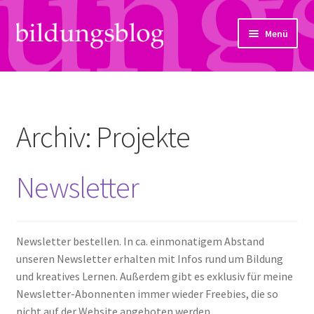
Zur
Zum
Menü
Navigation
Inhalt
springen
springen
Über uns
Artikel
Archiv:
Projekte
Links
Newsletter
Kontakt
Subjektiv
Newsletter bestellen. In ca. einmonatigem Abstand
Bildungsreport
unseren Newsletter erhalten mit Infos rund um Bildung
und kreatives Lernen. Außerdem gibt es exklusiv für meine
Newsletter-Abonnenten immer wieder Freebies, die so
Hendriks Gedanken
nicht auf der Website angeboten werden.