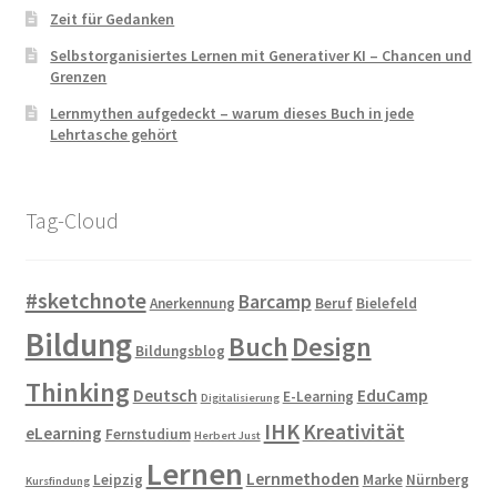
Zeit für Gedanken
Selbstorganisiertes Lernen mit Generativer KI – Chancen und
Grenzen
Lernmythen aufgedeckt – warum dieses Buch in jede
Lehrtasche gehört
Tag-Cloud
#sketchnote
Barcamp
Anerkennung
Beruf
Bielefeld
Bildung
Buch
Design
Bildungsblog
Thinking
Deutsch
EduCamp
E-Learning
Digitalisierung
IHK
Kreativität
eLearning
Fernstudium
Herbert Just
Lernen
Lernmethoden
Leipzig
Marke
Nürnberg
Kursfindung