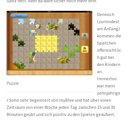
Ganz nett. Aber da wäre sicher noch mehr drin.
Dennoch
(zumindest
am Anfang)
kommen die
Spielchen
offensichtlic
h gut bei
den Kindern
an.
Immerhin
Puzzle
war mein
zehnjährige
r Sohn sehr begeistert von myBlee und hat über einen
Zeitraum von einer Woche jeden Tag zwischen 15 und 30
Minuten geübt und sich positiv zu den Spielen geäußert.