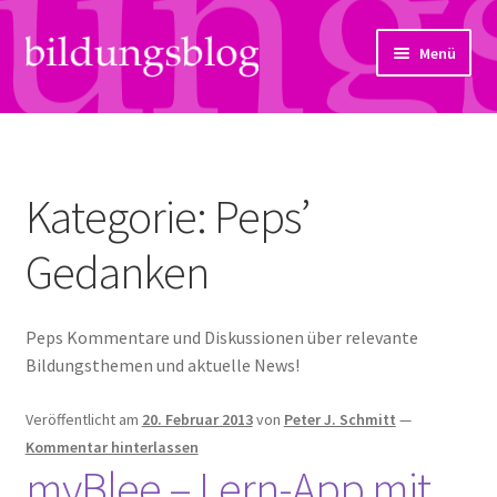
Zur
Zum
Menü
Navigation
Inhalt
springen
springen
Über uns
Artikel
Kategorie:
Peps’
Links
Gedanken
Kontakt
Peps Kommentare und Diskussionen über relevante
Subjektiv
Bildungsthemen und aktuelle News!
Bildungsreport
Veröffentlicht am
20. Februar 2013
von
Peter J. Schmitt
—
Kommentar hinterlassen
Hendriks Gedanken
myBlee – Lern-App mit