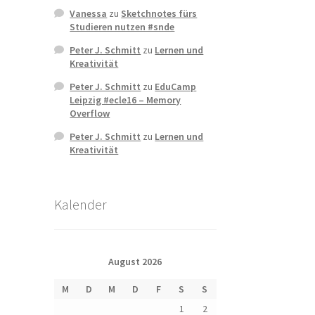
Vanessa
zu
Sketchnotes fürs
Studieren nutzen #snde
Peter J. Schmitt
zu
Lernen und
Kreativität
Peter J. Schmitt
zu
EduCamp
Leipzig #ecle16 – Memory
Overflow
Peter J. Schmitt
zu
Lernen und
Kreativität
Kalender
August 2026
M
D
M
D
F
S
S
1
2