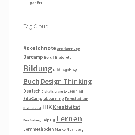
gehört
Tag-Cloud
#sketchnote
Anerkennung
Barcamp
Beruf
Bielefeld
Bildung
Bildungsblog
Buch
Design Thinking
Deutsch
E-Learning
Digitalisierung
EduCamp
eLearning
Fernstudium
IHK
Kreativität
Herbert Just
Lernen
Leipzig
Kursfindung
Lernmethoden
Marke
Nürnberg