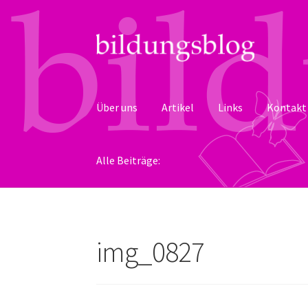
Zur
Zum
Navigation
Inhalt
springen
springen
Über uns
Artikel
Links
Kontakt
Alle Beiträge:
img_0827