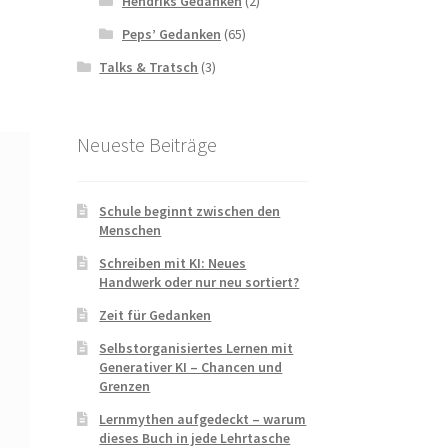
Hendriks Gedanken
(2)
Peps’ Gedanken
(65)
Talks & Tratsch
(3)
Neueste Beiträge
Schule beginnt zwischen den
Menschen
Schreiben mit KI: Neues
Handwerk oder nur neu sortiert?
Zeit für Gedanken
Selbstorganisiertes Lernen mit
Generativer KI – Chancen und
Grenzen
Lernmythen aufgedeckt – warum
dieses Buch in jede Lehrtasche