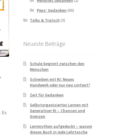
Hendriks Gedanken
(2)
Peps’ Gedanken
(65)
Talks & Tratsch
(3)
Neueste Beiträge
Schule beginnt zwischen den
Menschen
,
Schreiben mit KI: Neues
n
Handwerk oder nur neu sortiert?
Zeit für Gedanken
Selbstorganisiertes Lernen mit
Generativer KI – Chancen und
. Es
Grenzen
Lernmythen aufgedeckt – warum
dieses Buch in jede Lehrtasche