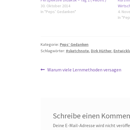
Perspektive Didaktik – Tag 2 ( #wbvft )
Kursfi
30. Oktober 2014
Wirtsc
In "Peps’ Gedanken"
4. Nov
In "Pe
Kategorie:
Peps’ Gedanken
Schlagwörter:
#sketchnote
,
Dirk Hüther
,
Entwickl
Beitragsnavigation
Vorheriger
Warum viele Lernmethoden versagen
Beitrag:
Schreibe einen Kommen
Deine E-Mail-Adresse wird nicht veröffe