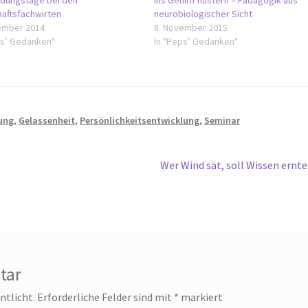
ndungstage bei den
Ins Gehirn flüstern – Pädagogik aus
haftsfachwirten
neurobiologischer Sicht
ember 2014
8. November 2015
ps’ Gedanken"
In "Peps’ Gedanken"
ung
,
Gelassenheit
,
Persönlichkeitsentwicklung
,
Seminar
Nächster
Wer Wind sät, soll Wissen ernt
Beitrag:
tar
ntlicht.
Erforderliche Felder sind mit
*
markiert