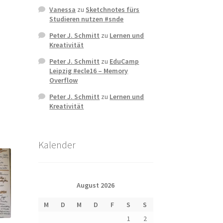
Vanessa
zu
Sketchnotes fürs
Studieren nutzen #snde
Peter J. Schmitt
zu
Lernen und
Kreativität
Peter J. Schmitt
zu
EduCamp
Leipzig #ecle16 – Memory
Overflow
Peter J. Schmitt
zu
Lernen und
Kreativität
Kalender
August 2026
M
D
M
D
F
S
S
1
2