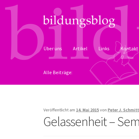
Zur
Zum
Navigation
Inhalt
springen
springen
Über uns
Artikel
Links
Kontakt
Alle Beiträge:
Veröffentlicht am
14. Mai 2015
von
Peter J. Schmit
Gelassenheit – Sem