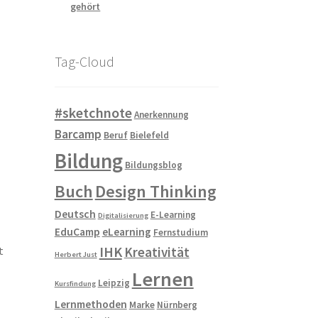
gehört
Tag-Cloud
#sketchnote
Anerkennung
Barcamp
Beruf
Bielefeld
Bildung
Bildungsblog
Buch
Design Thinking
Deutsch
E-Learning
Digitalisierung
EduCamp
eLearning
Fernstudium
IHK
t
Kreativität
Herbert Just
Lernen
Leipzig
Kursfindung
Lernmethoden
Marke
Nürnberg