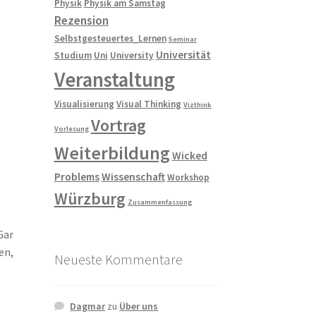
Physik
Physik am Samstag
Rezension
Selbstgesteuertes_Lernen
Seminar
Universität
Studium
Uni
University
Veranstaltung
Visualisierung
Visual Thinking
Vizthink
Vortrag
Vorlesung
Weiterbildung
Wicked
Problems
Wissenschaft
Workshop
Würzburg
Zusammenfassung
Gar
en,
Neueste Kommentare
Dagmar
zu
Über uns