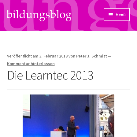
Zur
Zum
Menü
Navigation
Inhalt
springen
springen
Über uns
Artikel
Veröffentlicht am
3. Februar 2013
von
Peter J. Schmitt
—
Links
Kommentar hinterlassen
Die Learntec 2013
Kontakt
Subjektiv
Bildungsreport
Hendriks Gedanken