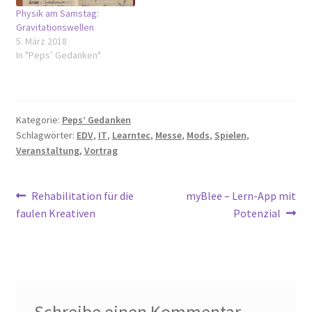
Physik am Samstag:
Gravitationswellen
5. März 2018
In "Peps’ Gedanken"
Kategorie:
Peps’ Gedanken
Schlagwörter:
EDV
,
IT
,
Learntec
,
Messe
,
Mods
,
Spielen
,
Veranstaltung
,
Vortrag
Beitragsnavigation
Vorheriger
Nächster
Rehabilitation für die
myBlee – Lern-App mit
Beitrag:
Beitrag:
faulen Kreativen
Potenzial