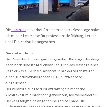
Peps Gedanken
Talks & Tratsch
Die
Learntec
ist vorbei. An einem der drei Messetage habe
Alle Beiträge:
ich mir die Leitmesse für professionelle Bildung, Lernen
und IT in Karlsruhe angesehen.
Gesamteindruck
Die Reise dorthin war ganz angenehm. Die Zugverbindung
nach Karlsruhe ist brauchbar. Lediglich das Messegelände
liegt etwas außerhalb. Aber dafür hat der Veranstalter
einen gut funktionierenden Bus-Shuttleservice
eingerichtet.
Der Veranstaltungsort ist attraktiv; die moderne
Architektur mit ihrer hoch gewölbten, holzverkleideten
Decke erzeugt eine angenehme Atmosphäre. Die
Aufteilung der Stände ist großzügig und lässt genug Raum