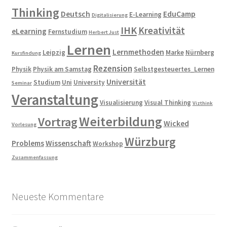
Thinking
Deutsch
EduCamp
E-Learning
Digitalisierung
IHK
Kreativität
eLearning
Fernstudium
Herbert Just
Lernen
Lernmethoden
Leipzig
Marke
Nürnberg
Kursfindung
Rezension
Physik
Physik am Samstag
Selbstgesteuertes_Lernen
Universität
Studium
Uni
University
Seminar
Veranstaltung
Visualisierung
Visual Thinking
Vizthink
Weiterbildung
Vortrag
Wicked
Vorlesung
Würzburg
Problems
Wissenschaft
Workshop
Zusammenfassung
Neueste Kommentare